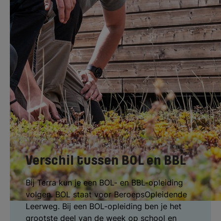
en ander groen van de natuur, bodem en
water. Jij weet straks veel over ecologie,
planten en landmeten. Daarnaast leer je hoe
je zelf ontwerptekeningen maakt, waardoor
je tuinen, parken en landschappen kunt
ontwerpen.
Verschil tussen BOL en BBL
Bij Terra kun je een BOL- en BBL-opleiding
volgen. BOL staat voor BeroepsOpleidende
Leerweg. Bij een BOL-opleiding ben je het
grootste deel van de week op school en