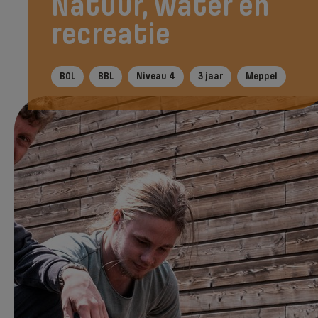
Natuur, water en
recreatie
BOL
BBL
Niveau 4
3 jaar
Meppel
Tijdens je opleiding
In het kort
Na je ople
Direct aanmelden
Kies je voor de opleiding
opzichter/uitvoerder Natuur, water en
recreatie dan leer je veel over aanleg en
onderhoud van tuinen, parken, sportvelden