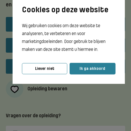
en stel je vragen.
Download opleidingsflyer
Wij gebruiken cookies om deze website te
analyseren, te verbeteren en voor
marketingdoeleinden. Door gebruik te blijven
Open dagen
maken van deze site stemt u hiermee in.
Meeloopdagen
Liever niet
Ik ga akkoord
Opleiding bewaren
Vragen over de opleiding?