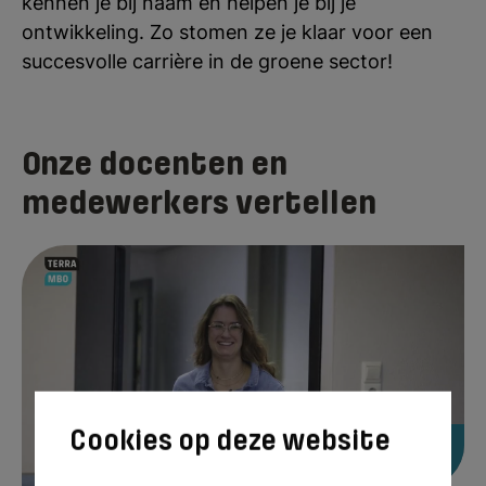
kennen je bij naam en helpen je bij je
ontwikkeling. Zo stomen ze je klaar voor een
succesvolle carrière in de groene sector!
Onze docenten en
medewerkers vertellen
"Buiten het lokaal het onderwijs