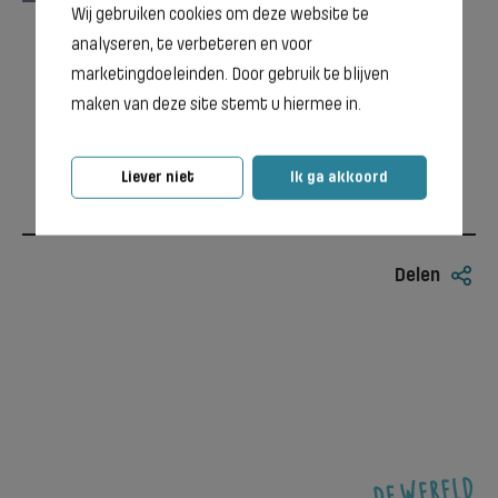
Wij gebruiken cookies om deze website te
opzoekken"
analyseren, te verbeteren en voor
Annika • Docent
marketingdoeleinden. Door gebruik te blijven
maken van deze site stemt u hiermee in.
Liever niet
Ik ga akkoord
Delen