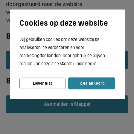
doorgestuurd naar de website
www.inschrijvenmbo.nl waar de aanmelding
verder gaat.
BOL (school & stage)
Wij gebruiken cookies om deze website te
analyseren, te verbeteren en voor
marketingdoeleinden. Door gebruik te blijven
Aanmelden in Meppel
maken van deze site stemt u hiermee in.
BBL (werken & leren)
Liever niet
Ik ga akkoord
Aanmelden in Meppel