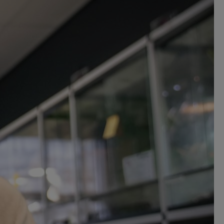
leen hoe je ze
anten, en wat ze
toevertrouwd. Ook
s wilt verkopen,
ij jou?