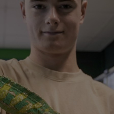
, lijkt jou dat geweldig? Je leert niet al
aar ook hoe ze zich gedragen en voortpl
p verlenen aan dieren is straks aan jou 
t klanten omgaat, bijvoorbeeld als je iet
of als er een klacht is. Past dit precies b
oor dier, mens en milieu
aanpakken en hard werken
 met mensen omgaan