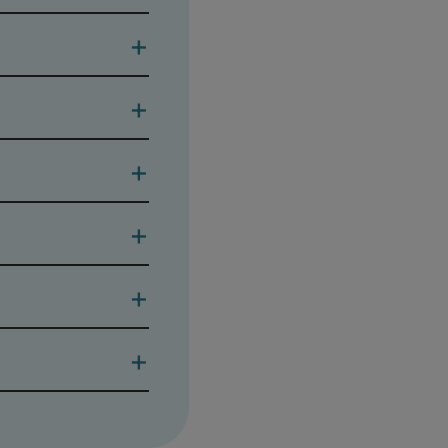
+
+
+
+
+
+