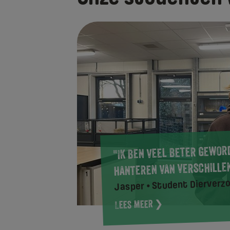
"Ik ben veel beter gewor
hanteren van verschille
Jasper • Student Dierverzo
Lees meer ❯