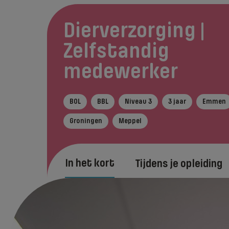
Dierverzorging |
Zelfstandig
medewerker
BOL
BBL
Niveau 3
3 jaar
Emmen
Groningen
Meppel
In het kort
Tijdens je opleiding