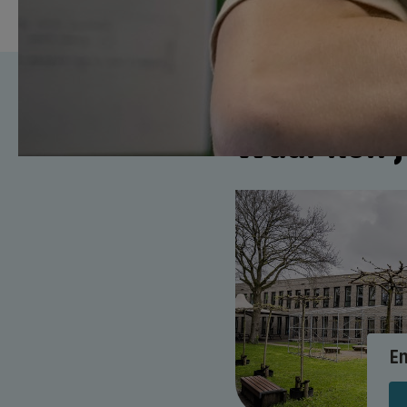
Waar kun j
E