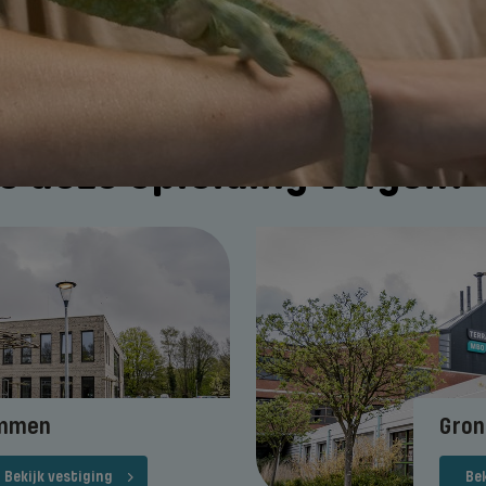
e deze opleiding volgen?
mmen
Gron
Bekijk vestiging
Bek