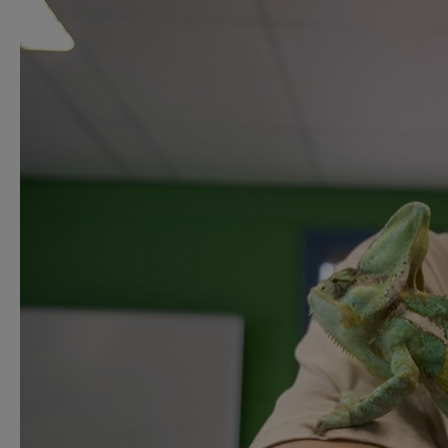
Werken met dieren
goed verzorgt, m
eten. Eerste hul
leer je hoe je me
advies wilt geven 
Je hebt hart v
Je houdt van 
Je kunt goed