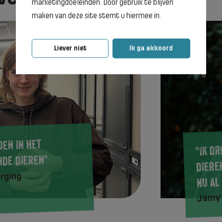
marketingdoeleinden. Door gebruik te blijven
maken van deze site stemt u hiermee in.
Liever niet
Ik ga akkoord
den in het
"Ik d
nde dieren"
diere
rging
nu al
Jamy 