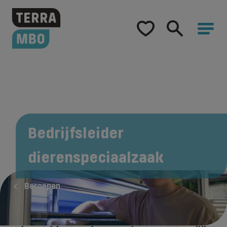
Home
Opleidingen
Hulp bij studiekeuze
Hoe word ik...
Samenwerking
Bedrijfsleider
Over Terra MBO
dierenspeciaalzaak
Beroepen
Als bedrijfsleider in een dierenwinkel ben je
bezig met de dieren in de zaak, maar vooral